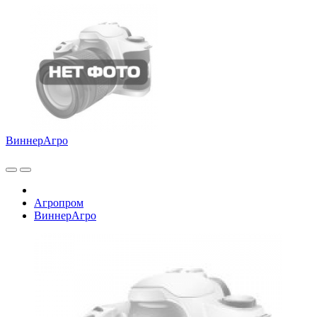
ВиннерАгро
Агропром
ВиннерАгро