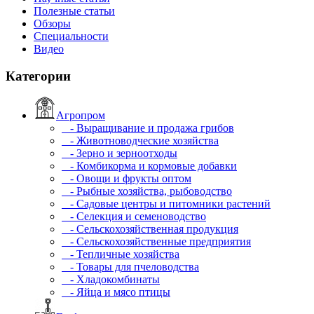
Полезные статьи
Обзоры
Специальности
Видео
Категории
Агропром
- Выращивание и продажа грибов
- Животноводческие хозяйства
- Зерно и зерноотходы
- Комбикорма и кормовые добавки
- Овощи и фрукты оптом
- Рыбные хозяйства, рыбоводство
- Садовые центры и питомники растений
- Селекция и семеноводство
- Сельскохозяйственная продукция
- Сельскохозяйственные предприятия
- Тепличные хозяйства
- Товары для пчеловодства
- Хладокомбинаты
- Яйца и мясо птицы