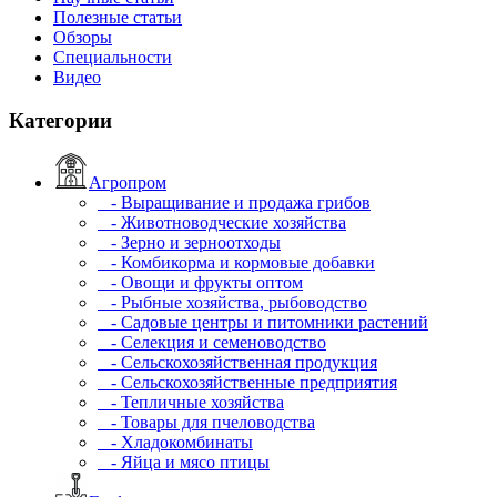
Полезные статьи
Обзоры
Специальности
Видео
Категории
Агропром
- Выращивание и продажа грибов
- Животноводческие хозяйства
- Зерно и зерноотходы
- Комбикорма и кормовые добавки
- Овощи и фрукты оптом
- Рыбные хозяйства, рыбоводство
- Садовые центры и питомники растений
- Селекция и семеноводство
- Сельскохозяйственная продукция
- Сельскохозяйственные предприятия
- Тепличные хозяйства
- Товары для пчеловодства
- Хладокомбинаты
- Яйца и мясо птицы