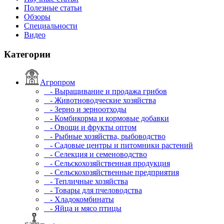
Полезные статьи
Обзоры
Специальности
Видео
Категории
Агропром
- Выращивание и продажа грибов
- Животноводческие хозяйства
- Зерно и зерноотходы
- Комбикорма и кормовые добавки
- Овощи и фрукты оптом
- Рыбные хозяйства, рыбоводство
- Садовые центры и питомники растений
- Селекция и семеноводство
- Сельскохозяйственная продукция
- Сельскохозяйственные предприятия
- Тепличные хозяйства
- Товары для пчеловодства
- Хладокомбинаты
- Яйца и мясо птицы