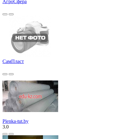
АгроСфера
СамПласт
Plenka-tut.by
3.0