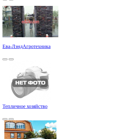
Ева-ЛэндАгротехника
Тепличное хозяйство