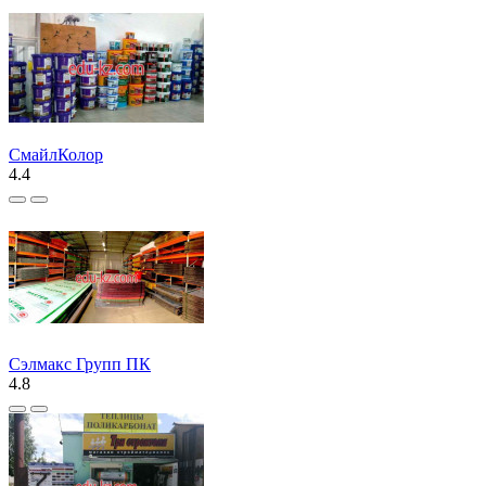
СмайлКолор
4.4
Сэлмакс Групп ПК
4.8