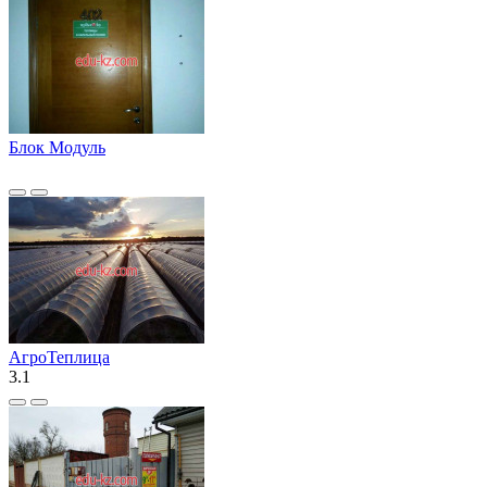
Блок Модуль
АгроТеплица
3.1