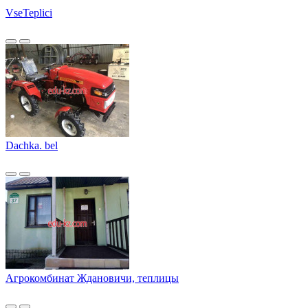
VseTeplici
Dachka. bel
Агрокомбинат Ждановичи, теплицы