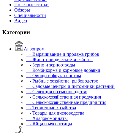
Полезные статьи
Обзоры
Специальности
Видео
Категории
Агропром
- Выращивание и продажа грибов
- Животноводческие хозяйства
- Зерно и зерноотходы
- Комбикорма и кормовые добавки
- Овощи и фрукты оптом
- Рыбные хозяйства, рыбоводство
- Садовые центры и питомники растений
- Селекция и семеноводство
- Сельскохозяйственная продукция
- Сельскохозяйственные предприятия
- Тепличные хозяйства
- Товары для пчеловодства
- Хладокомбинаты
- Яйца и мясо птицы