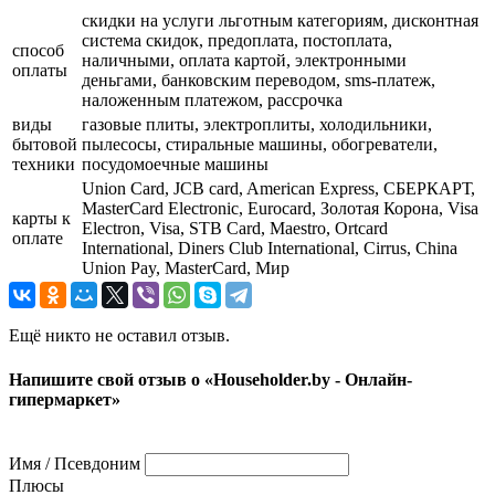
скидки на услуги льготным категориям, дисконтная
система скидок, предоплата, постоплата,
способ
наличными, оплата картой, электронными
оплаты
деньгами, банковским переводом, sms-платеж,
наложенным платежом, рассрочка
виды
газовые плиты, электроплиты, холодильники,
бытовой
пылесосы, стиральные машины, обогреватели,
техники
посудомоечные машины
Union Card, JCB card, American Express, СБЕРКАРТ,
MasterCard Electronic, Eurocard, Золотая Корона, Visa
карты к
Electron, Visa, STB Card, Maestro, Ortcard
оплате
International, Diners Club International, Cirrus, China
Union Pay, MasterCard, Мир
Ещё никто не оставил отзыв.
Напишите свой отзыв о «Householder.by - Онлайн-
гипермаркет»
Имя / Псевдоним
Плюсы