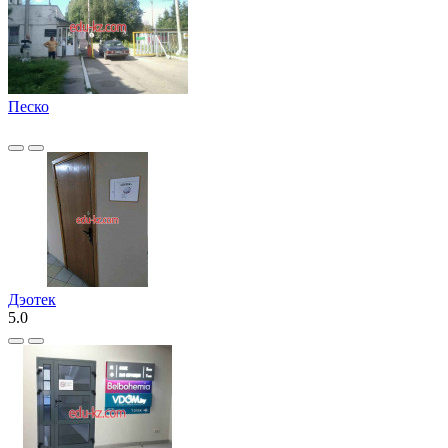
Песко
Дэотек
5.0