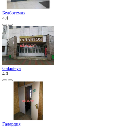
Белбогемия
4.4
Galanteya
4.0
Галардия