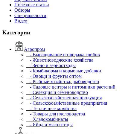
Полезные статьи
Обзоры
Специальности
Видео
Категории
Агропром
- Выращивание и продажа грибов
- Животноводческие хозяйства
- Зерно и зерноотходы
- Комбикорма и кормовые добавки
- Овощи и фрукты оптом
- Рыбные хозяйства, рыбоводство
- Садовые центры и питомники растений
- Селекция и семеноводство
- Сельскохозяйственная продукция
- Сельскохозяйственные предприятия
- Тепличные хозяйства
- Товары для пчеловодства
- Хладокомбинаты
- Яйца и мясо птицы