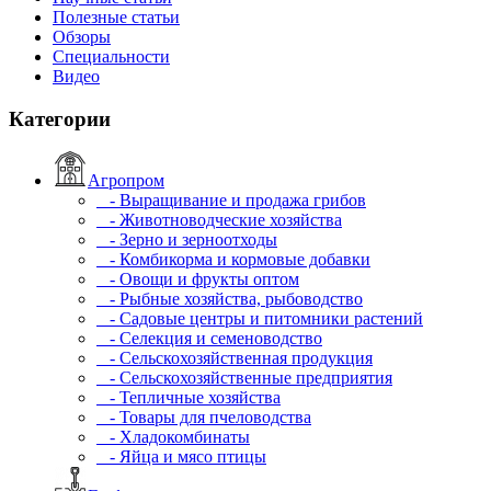
Полезные статьи
Обзоры
Специальности
Видео
Категории
Агропром
- Выращивание и продажа грибов
- Животноводческие хозяйства
- Зерно и зерноотходы
- Комбикорма и кормовые добавки
- Овощи и фрукты оптом
- Рыбные хозяйства, рыбоводство
- Садовые центры и питомники растений
- Селекция и семеноводство
- Сельскохозяйственная продукция
- Сельскохозяйственные предприятия
- Тепличные хозяйства
- Товары для пчеловодства
- Хладокомбинаты
- Яйца и мясо птицы