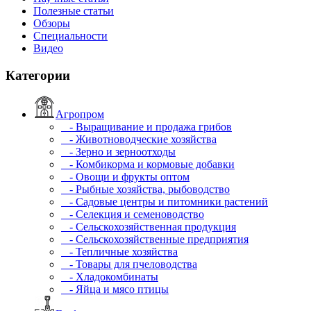
Полезные статьи
Обзоры
Специальности
Видео
Категории
Агропром
- Выращивание и продажа грибов
- Животноводческие хозяйства
- Зерно и зерноотходы
- Комбикорма и кормовые добавки
- Овощи и фрукты оптом
- Рыбные хозяйства, рыбоводство
- Садовые центры и питомники растений
- Селекция и семеноводство
- Сельскохозяйственная продукция
- Сельскохозяйственные предприятия
- Тепличные хозяйства
- Товары для пчеловодства
- Хладокомбинаты
- Яйца и мясо птицы