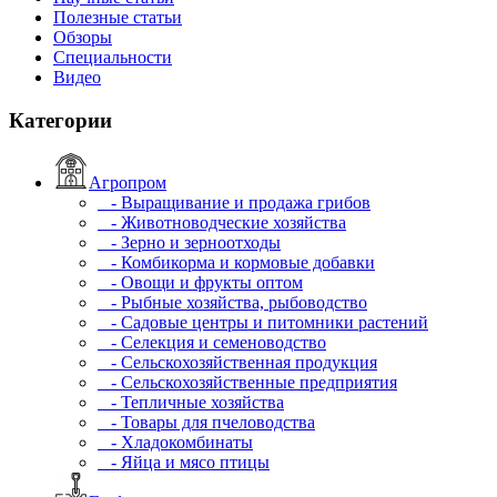
Полезные статьи
Обзоры
Специальности
Видео
Категории
Агропром
- Выращивание и продажа грибов
- Животноводческие хозяйства
- Зерно и зерноотходы
- Комбикорма и кормовые добавки
- Овощи и фрукты оптом
- Рыбные хозяйства, рыбоводство
- Садовые центры и питомники растений
- Селекция и семеноводство
- Сельскохозяйственная продукция
- Сельскохозяйственные предприятия
- Тепличные хозяйства
- Товары для пчеловодства
- Хладокомбинаты
- Яйца и мясо птицы