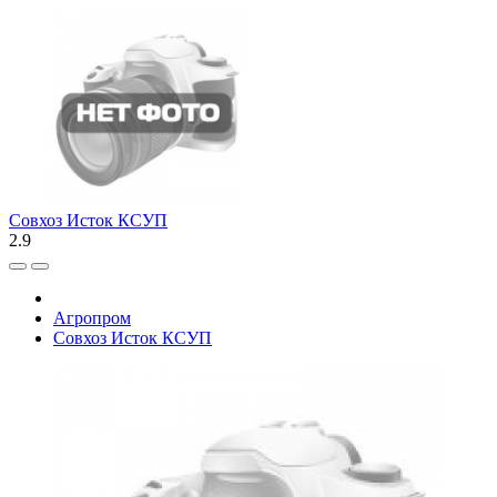
Совхоз Исток КСУП
2.9
Агропром
Совхоз Исток КСУП