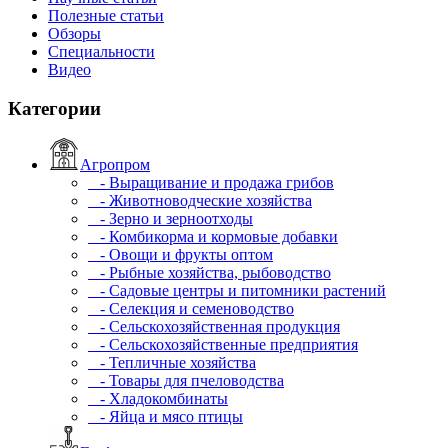
Полезные статьи
Обзоры
Специальности
Видео
Категории
Агропром
- Выращивание и продажа грибов
- Животноводческие хозяйства
- Зерно и зерноотходы
- Комбикорма и кормовые добавки
- Овощи и фрукты оптом
- Рыбные хозяйства, рыбоводство
- Садовые центры и питомники растений
- Селекция и семеноводство
- Сельскохозяйственная продукция
- Сельскохозяйственные предприятия
- Тепличные хозяйства
- Товары для пчеловодства
- Хладокомбинаты
- Яйца и мясо птицы