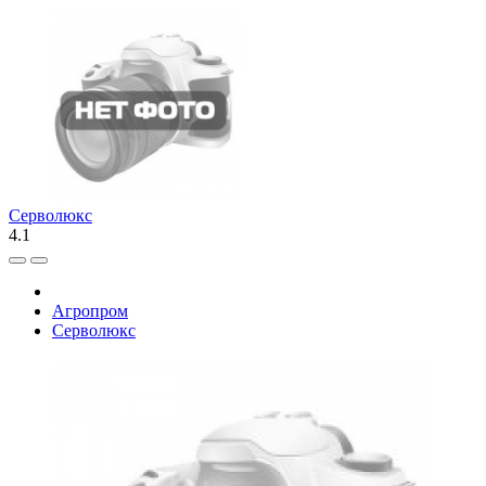
Серволюкс
4.1
Агропром
Серволюкс