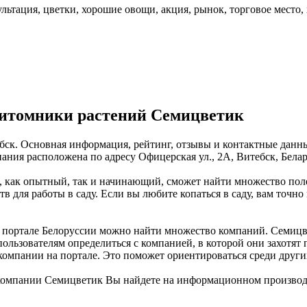
льтация, цветки, хорошие овощи, акция, рынок, торговое место,
питомники растений Семицветик
ск. Основная информация, рейтинг, отзывы и контактные данны
ия расположена по адресу Офицерская ул., 2А, Витебск, Белар
, как опытный, так и начинающий, сможет найти множество пол
тв для работы в саду. Если вы любите копаться в саду, вам точ
ортале Белоруссии можно найти множество компаний. Семицвети
ользователям определиться с компанией, в которой они захотят
компании на портале. Это поможет ориентироваться среди друг
компании Семицветик Вы найдете на информационном производ