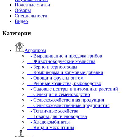
Полезные статьи
Обзоры
Специальности
Видео
Категории
Агропром
- Выращивание и продажа грибов
- Животноводческие хозяйства
- Зерно и зерноотходы
- Комбикорма и кормовые добавки
- Овощи и фрукты оптом
- Рыбные хозяйства, рыбоводство
- Садовые центры и питомники растений
- Селекция и семеноводство
- Сельскохозяйственная продукция
- Сельскохозяйственные предприятия
- Тепличные хозяйства
- Товары для пчеловодства
- Хладокомбинаты
- Яйца и мясо птицы