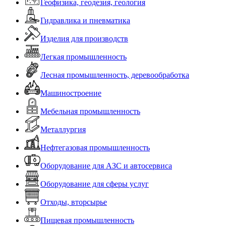
Геофизика, геодезия, геология
Гидравлика и пневматика
Изделия для производств
Легкая промышленность
Лесная промышленность, деревообработка
Машиностроение
Мебельная промышленность
Металлургия
Нефтегазовая промышленность
Оборудование для АЗС и автосервиса
Оборудование для сферы услуг
Отходы, вторсырье
Пищевая промышленность