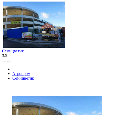
Семицветик
3.5
Агропром
Семицветик