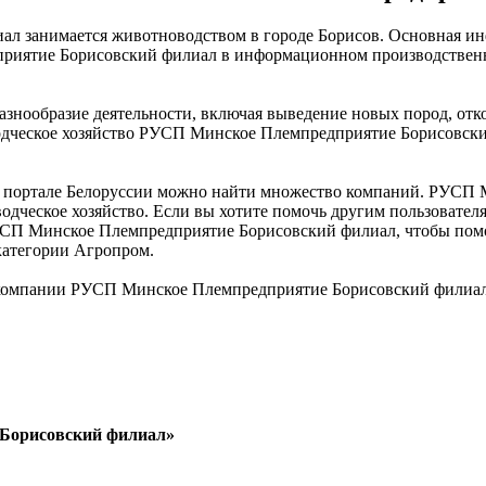
занимается животноводством в городе Борисов. Основная инфо
иятие Борисовский филиал в информационном производственно
азнообразие деятельности, включая выведение новых пород, отк
дческое хозяйство РУСП Минское Племпредприятие Борисовский 
портале Белоруссии можно найти множество компаний. РУСП М
одческое хозяйство. Если вы хотите помочь другим пользователя
РУСП Минское Племпредприятие Борисовский филиал, чтобы помо
категории Агропром.
 компании РУСП Минское Племпредприятие Борисовский филиал
 Борисовский филиал»