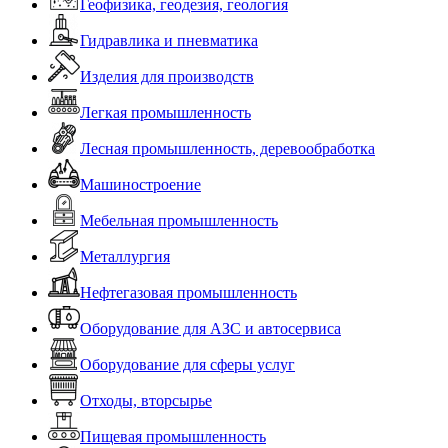
Геофизика, геодезия, геология
Гидравлика и пневматика
Изделия для производств
Легкая промышленность
Лесная промышленность, деревообработка
Машиностроение
Мебельная промышленность
Металлургия
Нефтегазовая промышленность
Оборудование для АЗС и автосервиса
Оборудование для сферы услуг
Отходы, вторсырье
Пищевая промышленность