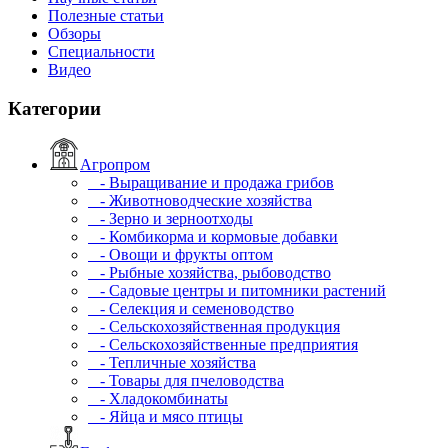
Полезные статьи
Обзоры
Специальности
Видео
Категории
Агропром
- Выращивание и продажа грибов
- Животноводческие хозяйства
- Зерно и зерноотходы
- Комбикорма и кормовые добавки
- Овощи и фрукты оптом
- Рыбные хозяйства, рыбоводство
- Садовые центры и питомники растений
- Селекция и семеноводство
- Сельскохозяйственная продукция
- Сельскохозяйственные предприятия
- Тепличные хозяйства
- Товары для пчеловодства
- Хладокомбинаты
- Яйца и мясо птицы