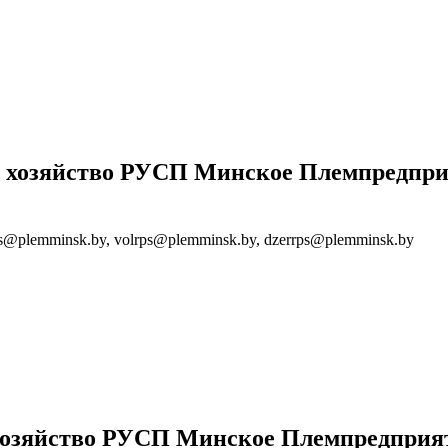
е хозяйство РУСП Минское Племпредпри
ps@plemminsk.by, volrps@plemminsk.by, dzerrps@plemminsk.by
хозяйство РУСП Минское Племпредприя