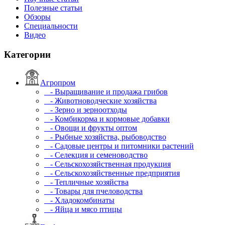
Полезные статьи
Обзоры
Специальности
Видео
Категории
Агропром
- Выращивание и продажа грибов
- Животноводческие хозяйства
- Зерно и зерноотходы
- Комбикорма и кормовые добавки
- Овощи и фрукты оптом
- Рыбные хозяйства, рыбоводство
- Садовые центры и питомники растений
- Селекция и семеноводство
- Сельскохозяйственная продукция
- Сельскохозяйственные предприятия
- Тепличные хозяйства
- Товары для пчеловодства
- Хладокомбинаты
- Яйца и мясо птицы