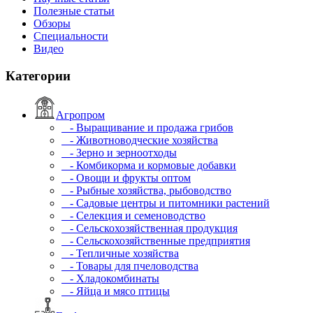
Полезные статьи
Обзоры
Специальности
Видео
Категории
Агропром
- Выращивание и продажа грибов
- Животноводческие хозяйства
- Зерно и зерноотходы
- Комбикорма и кормовые добавки
- Овощи и фрукты оптом
- Рыбные хозяйства, рыбоводство
- Садовые центры и питомники растений
- Селекция и семеноводство
- Сельскохозяйственная продукция
- Сельскохозяйственные предприятия
- Тепличные хозяйства
- Товары для пчеловодства
- Хладокомбинаты
- Яйца и мясо птицы