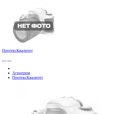
ПротексКвалитет
Агропром
ПротексКвалитет