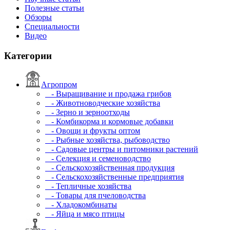
Полезные статьи
Обзоры
Специальности
Видео
Категории
Агропром
- Выращивание и продажа грибов
- Животноводческие хозяйства
- Зерно и зерноотходы
- Комбикорма и кормовые добавки
- Овощи и фрукты оптом
- Рыбные хозяйства, рыбоводство
- Садовые центры и питомники растений
- Селекция и семеноводство
- Сельскохозяйственная продукция
- Сельскохозяйственные предприятия
- Тепличные хозяйства
- Товары для пчеловодства
- Хладокомбинаты
- Яйца и мясо птицы