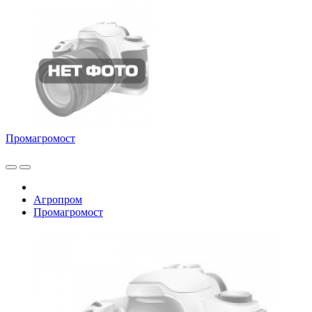
Промагромост
Агропром
Промагромост