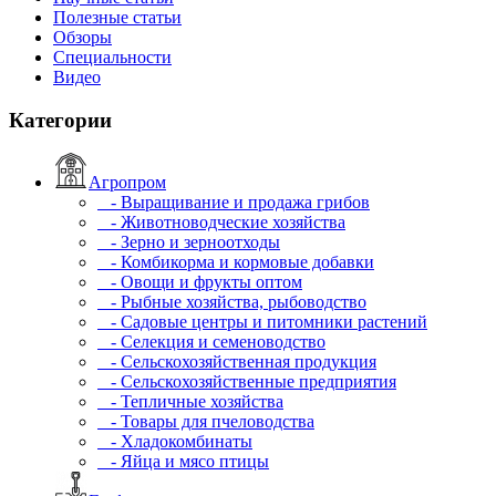
Полезные статьи
Обзоры
Специальности
Видео
Категории
Агропром
- Выращивание и продажа грибов
- Животноводческие хозяйства
- Зерно и зерноотходы
- Комбикорма и кормовые добавки
- Овощи и фрукты оптом
- Рыбные хозяйства, рыбоводство
- Садовые центры и питомники растений
- Селекция и семеноводство
- Сельскохозяйственная продукция
- Сельскохозяйственные предприятия
- Тепличные хозяйства
- Товары для пчеловодства
- Хладокомбинаты
- Яйца и мясо птицы