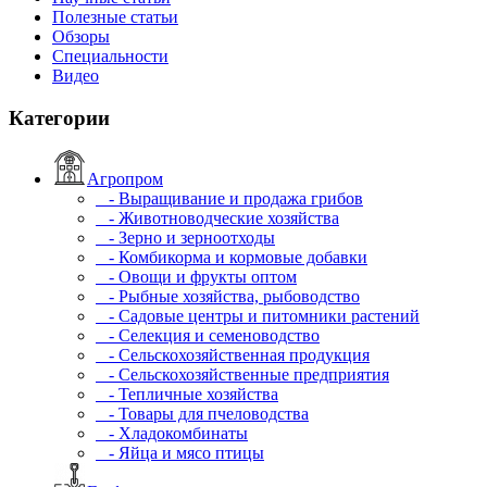
Полезные статьи
Обзоры
Специальности
Видео
Категории
Агропром
- Выращивание и продажа грибов
- Животноводческие хозяйства
- Зерно и зерноотходы
- Комбикорма и кормовые добавки
- Овощи и фрукты оптом
- Рыбные хозяйства, рыбоводство
- Садовые центры и питомники растений
- Селекция и семеноводство
- Сельскохозяйственная продукция
- Сельскохозяйственные предприятия
- Тепличные хозяйства
- Товары для пчеловодства
- Хладокомбинаты
- Яйца и мясо птицы