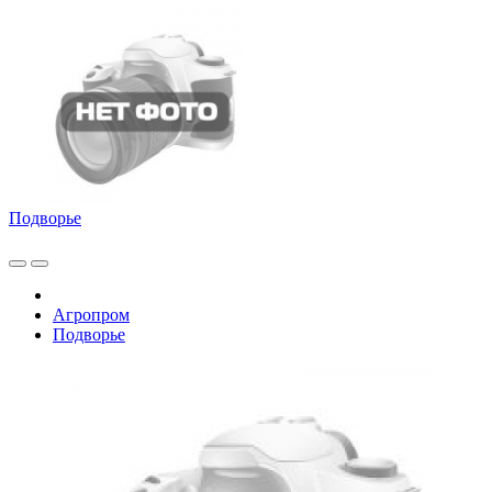
Подворье
Агропром
Подворье