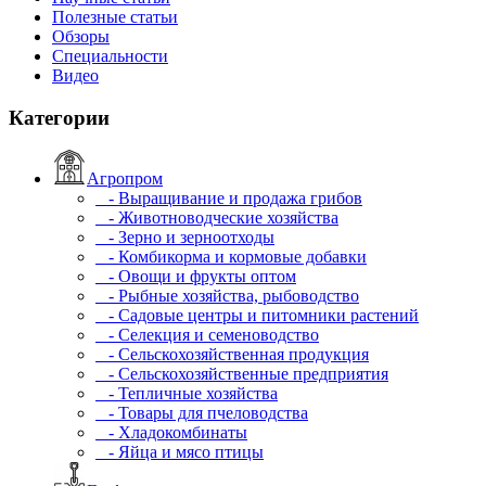
Полезные статьи
Обзоры
Специальности
Видео
Категории
Агропром
- Выращивание и продажа грибов
- Животноводческие хозяйства
- Зерно и зерноотходы
- Комбикорма и кормовые добавки
- Овощи и фрукты оптом
- Рыбные хозяйства, рыбоводство
- Садовые центры и питомники растений
- Селекция и семеноводство
- Сельскохозяйственная продукция
- Сельскохозяйственные предприятия
- Тепличные хозяйства
- Товары для пчеловодства
- Хладокомбинаты
- Яйца и мясо птицы