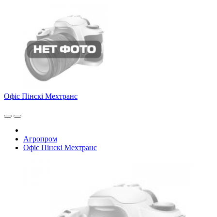
Офіс Пінскі Мехтранс
Агропром
Офіс Пінскі Мехтранс