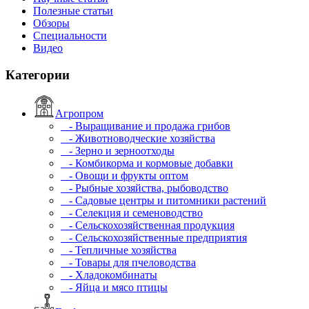
Полезные статьи
Обзоры
Специальности
Видео
Категории
Агропром
- Выращивание и продажа грибов
- Животноводческие хозяйства
- Зерно и зерноотходы
- Комбикорма и кормовые добавки
- Овощи и фрукты оптом
- Рыбные хозяйства, рыбоводство
- Садовые центры и питомники растений
- Селекция и семеноводство
- Сельскохозяйственная продукция
- Сельскохозяйственные предприятия
- Тепличные хозяйства
- Товары для пчеловодства
- Хладокомбинаты
- Яйца и мясо птицы