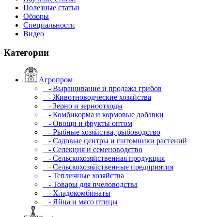
Полезные статьи
Обзоры
Специальности
Видео
Категории
Агропром
- Выращивание и продажа грибов
- Животноводческие хозяйства
- Зерно и зерноотходы
- Комбикорма и кормовые добавки
- Овощи и фрукты оптом
- Рыбные хозяйства, рыбоводство
- Садовые центры и питомники растений
- Селекция и семеноводство
- Сельскохозяйственная продукция
- Сельскохозяйственные предприятия
- Тепличные хозяйства
- Товары для пчеловодства
- Хладокомбинаты
- Яйца и мясо птицы