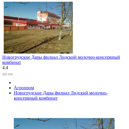
Новогрудские Дары филиал Лидский молочно-консервный
комбинат
4.4
Агропром
Новогрудские Дары филиал Лидский молочно-
консервный комбинат