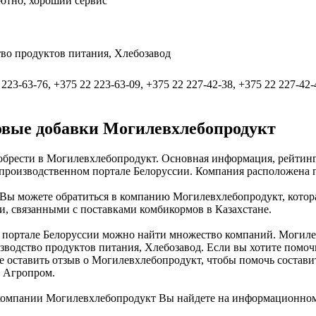
ютно, хороший сервис
во продуктов питания, Хлебозавод
 223-63-76, +375 22 223-63-09, +375 22 227-42-38, +375 22 227-42-
овые добавки Могилевхлебопродукт
брести в Могилевхлебопродукт. Основная информация, рейтинг,
оизводственном портале Белоруссии. Компания расположена по 
 можете обратиться в компанию Могилевхлебопродукт, которая
, связанными с поставками комбикормов в Казахстане.
ортале Белоруссии можно найти множество компаний. Могилевх
водство продуктов питания, Хлебозавод. Если вы хотите помочь
те оставить отзыв о Могилевхлебопродукт, чтобы помочь состав
и Агропром.
компании Могилевхлебопродукт Вы найдете на информационном