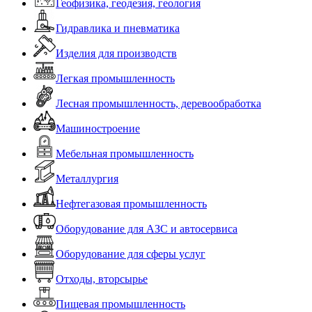
Геофизика, геодезия, геология
Гидравлика и пневматика
Изделия для производств
Легкая промышленность
Лесная промышленность, деревообработка
Машиностроение
Мебельная промышленность
Металлургия
Нефтегазовая промышленность
Оборудование для АЗС и автосервиса
Оборудование для сферы услуг
Отходы, вторсырье
Пищевая промышленность