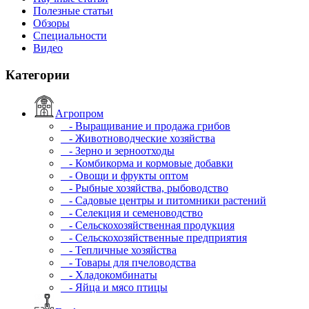
Полезные статьи
Обзоры
Специальности
Видео
Категории
Агропром
- Выращивание и продажа грибов
- Животноводческие хозяйства
- Зерно и зерноотходы
- Комбикорма и кормовые добавки
- Овощи и фрукты оптом
- Рыбные хозяйства, рыбоводство
- Садовые центры и питомники растений
- Селекция и семеноводство
- Сельскохозяйственная продукция
- Сельскохозяйственные предприятия
- Тепличные хозяйства
- Товары для пчеловодства
- Хладокомбинаты
- Яйца и мясо птицы