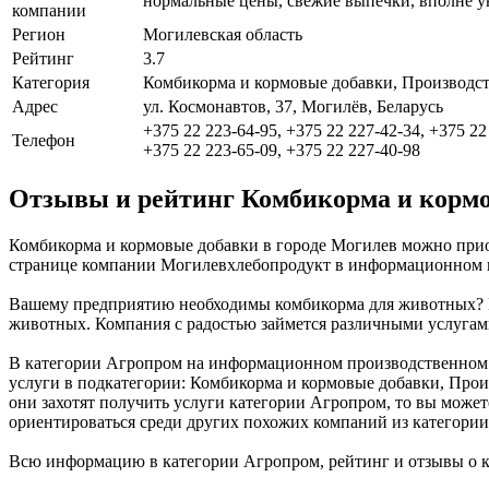
нормальные цены, свежие выпечки, вполне у
компании
Регион
Могилевская область
Рейтинг
3.7
Категория
Комбикорма и кормовые добавки, Производст
Адрес
ул. Космонавтов, 37, Могилёв, Беларусь
+375 22 223-64-95, +375 22 227-42-34, +375 22
Телефон
+375 22 223-65-09, +375 22 227-40-98
Отзывы и рейтинг Комбикорма и корм
Комбикорма и кормовые добавки в городе Могилев можно прио
странице компании Могилевхлебопродукт в информационном пр
Вашему предприятию необходимы комбикорма для животных? Вы
животных. Компания с радостью займется различными услугами
В категории Агропром на информационном производственном п
услуги в подкатегории: Комбикорма и кормовые добавки, Произ
они захотят получить услуги категории Агропром, то вы може
ориентироваться среди других похожих компаний из категори
Всю информацию в категории Агропром, рейтинг и отзывы о 