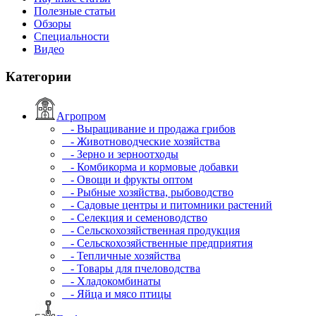
Полезные статьи
Обзоры
Специальности
Видео
Категории
Агропром
- Выращивание и продажа грибов
- Животноводческие хозяйства
- Зерно и зерноотходы
- Комбикорма и кормовые добавки
- Овощи и фрукты оптом
- Рыбные хозяйства, рыбоводство
- Садовые центры и питомники растений
- Селекция и семеноводство
- Сельскохозяйственная продукция
- Сельскохозяйственные предприятия
- Тепличные хозяйства
- Товары для пчеловодства
- Хладокомбинаты
- Яйца и мясо птицы