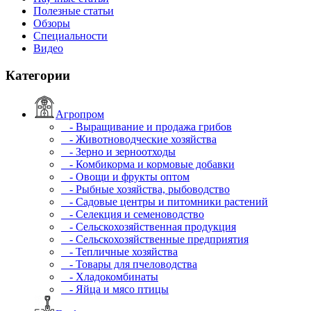
Полезные статьи
Обзоры
Специальности
Видео
Категории
Агропром
- Выращивание и продажа грибов
- Животноводческие хозяйства
- Зерно и зерноотходы
- Комбикорма и кормовые добавки
- Овощи и фрукты оптом
- Рыбные хозяйства, рыбоводство
- Садовые центры и питомники растений
- Селекция и семеноводство
- Сельскохозяйственная продукция
- Сельскохозяйственные предприятия
- Тепличные хозяйства
- Товары для пчеловодства
- Хладокомбинаты
- Яйца и мясо птицы