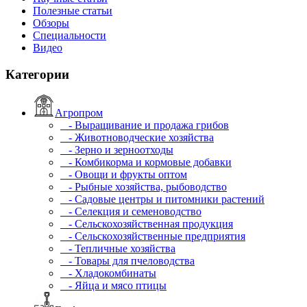
Полезные статьи
Обзоры
Специальности
Видео
Категории
Агропром
- Выращивание и продажа грибов
- Животноводческие хозяйства
- Зерно и зерноотходы
- Комбикорма и кормовые добавки
- Овощи и фрукты оптом
- Рыбные хозяйства, рыбоводство
- Садовые центры и питомники растений
- Селекция и семеноводство
- Сельскохозяйственная продукция
- Сельскохозяйственные предприятия
- Тепличные хозяйства
- Товары для пчеловодства
- Хладокомбинаты
- Яйца и мясо птицы