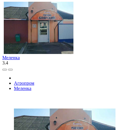
Меленка
3.4
Агропром
Меленка