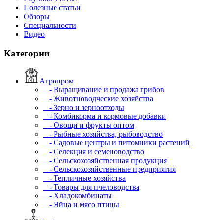
Полезные статьи
Обзоры
Специальности
Видео
Категории
Агропром
- Выращивание и продажа грибов
- Животноводческие хозяйства
- Зерно и зерноотходы
- Комбикорма и кормовые добавки
- Овощи и фрукты оптом
- Рыбные хозяйства, рыбоводство
- Садовые центры и питомники растений
- Селекция и семеноводство
- Сельскохозяйственная продукция
- Сельскохозяйственные предприятия
- Тепличные хозяйства
- Товары для пчеловодства
- Хладокомбинаты
- Яйца и мясо птицы