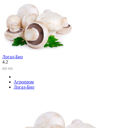
Логал-Био
4.2
Агропром
Логал-Био