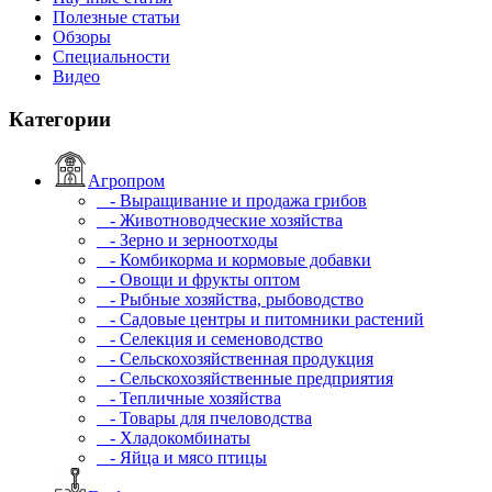
Полезные статьи
Обзоры
Специальности
Видео
Категории
Агропром
- Выращивание и продажа грибов
- Животноводческие хозяйства
- Зерно и зерноотходы
- Комбикорма и кормовые добавки
- Овощи и фрукты оптом
- Рыбные хозяйства, рыбоводство
- Садовые центры и питомники растений
- Селекция и семеноводство
- Сельскохозяйственная продукция
- Сельскохозяйственные предприятия
- Тепличные хозяйства
- Товары для пчеловодства
- Хладокомбинаты
- Яйца и мясо птицы