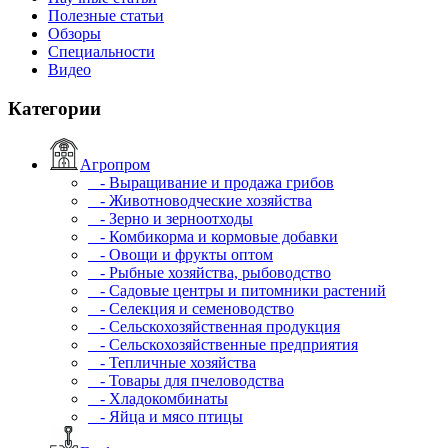
Полезные статьи
Обзоры
Специальности
Видео
Категории
Агропром
- Выращивание и продажа грибов
- Животноводческие хозяйства
- Зерно и зерноотходы
- Комбикорма и кормовые добавки
- Овощи и фрукты оптом
- Рыбные хозяйства, рыбоводство
- Садовые центры и питомники растений
- Селекция и семеноводство
- Сельскохозяйственная продукция
- Сельскохозяйственные предприятия
- Тепличные хозяйства
- Товары для пчеловодства
- Хладокомбинаты
- Яйца и мясо птицы