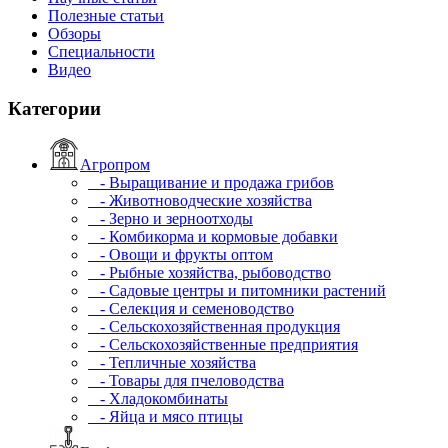
Полезные статьи
Обзоры
Специальности
Видео
Категории
Агропром
- Выращивание и продажа грибов
- Животноводческие хозяйства
- Зерно и зерноотходы
- Комбикорма и кормовые добавки
- Овощи и фрукты оптом
- Рыбные хозяйства, рыбоводство
- Садовые центры и питомники растений
- Селекция и семеноводство
- Сельскохозяйственная продукция
- Сельскохозяйственные предприятия
- Тепличные хозяйства
- Товары для пчеловодства
- Хладокомбинаты
- Яйца и мясо птицы