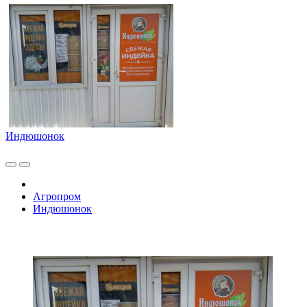
Индюшонок
Агропром
Индюшонок