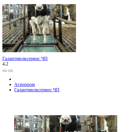
Галантмилксервис ЧП
4.2
Агропром
Галантмилксервис ЧП