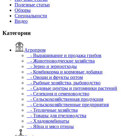
Полезные статьи
Обзоры
Специальности
Видео
Категории
Агропром
- Выращивание и продажа грибов
- Животноводческие хозяйства
- Зерно и зерноотходы
- Комбикорма и кормовые добавки
- Овощи и фрукты оптом
- Рыбные хозяйства, рыбоводство
- Садовые центры и питомники растений
- Селекция и семеноводство
- Сельскохозяйственная продукция
- Сельскохозяйственные предприятия
- Тепличные хозяйства
- Товары для пчеловодства
- Хладокомбинаты
- Яйца и мясо птицы