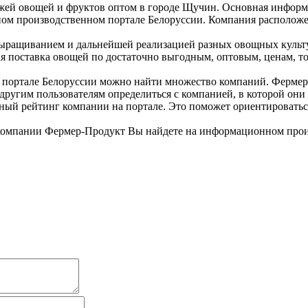
й овощей и фруктов оптом в городе Щучин. Основная информац
 производственном портале Белоруссии. Компания расположена 
ыращиванием и дальнейшей реализацией разных овощных культу
ая поставка овощей по достаточно выгодным, оптовым, ценам, т
ортале Белоруссии можно найти множество компаний. Фермер-Пр
ругим пользователям определиться с компанией, в которой они 
чный рейтинг компании на портале. Это поможет ориентировать
компании Фермер-Продукт Вы найдете на информационном прои