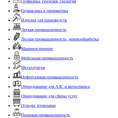
Геофизика, геодезия, геология
Гидравлика и пневматика
Изделия для производств
Легкая промышленность
Лесная промышленность, деревообработка
Машиностроение
Мебельная промышленность
Металлургия
Нефтегазовая промышленность
Оборудование для АЗС и автосервиса
Оборудование для сферы услуг
Отходы, вторсырье
Пищевая промышленность