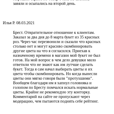
завяли и осыпались на второй день.
Илья Р.
08.03.2021
Брест. Отвратительное отношение к клиентам.
Заказал за два дня до 8 марта букет из 35 красных
роз. Через час перезвонили и сказали что красных
столько нет и могут красиво скомбинировать
другие цвета на что я согласился. Приехав к
назначеному времени в магазин мой букет не был
готов. На мой вопрос в чем дело девушки мило
ответили что не знают как им лутчше сделать
букет. Тогда я сам начал выбирать цветы и их
цвета чтобы скомбинировать. Но когда вынесли
цветы они мягко говоря были "протухшими".
Вообщем благодаря им я хапнул головняка и
голопом по Бресту помчался искать нормальные
цветы. Крайне не рекомендую эту конторку.
Комментарий на сайте не пропускают через
модерацию, чем пытаются поднять себе рейтинг.