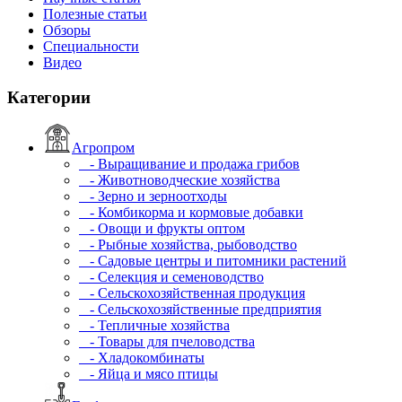
Полезные статьи
Обзоры
Специальности
Видео
Категории
Агропром
- Выращивание и продажа грибов
- Животноводческие хозяйства
- Зерно и зерноотходы
- Комбикорма и кормовые добавки
- Овощи и фрукты оптом
- Рыбные хозяйства, рыбоводство
- Садовые центры и питомники растений
- Селекция и семеноводство
- Сельскохозяйственная продукция
- Сельскохозяйственные предприятия
- Тепличные хозяйства
- Товары для пчеловодства
- Хладокомбинаты
- Яйца и мясо птицы