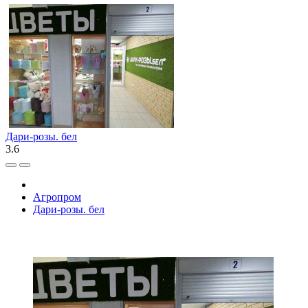
Дари-розы. бел
3.6
Агропром
Дари-розы. бел