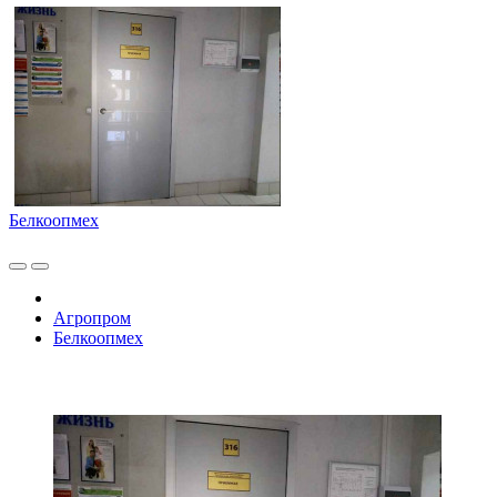
Белкоопмех
Агропром
Белкоопмех