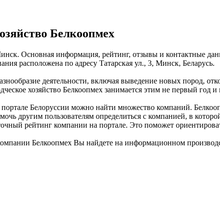
озяйство Белкоопмех
инск. Основная информация, рейтинг, отзывы и контактные данн
ия расположена по адресу Татарская ул., 3, Минск, Беларусь.
азнообразие деятельности, включая выведение новых пород, отк
еское хозяйство Белкоопмех занимается этим не первый год и в
ортале Белоруссии можно найти множество компаний. Белкоопме
мочь другим пользователям определиться с компанией, в которо
 точный рейтинг компании на портале. Это поможет ориентирова
компании Белкоопмех Вы найдете на информационном производс