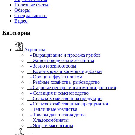
Полезные статьи
Обзоры
Специальности
Видео
Категории
Агропром
- Выращивание и продажа грибов
- Животноводческие хозяйства
- Зерно и зерноотходы
- Комбикорма и кормовые добавки
- Овощи и фрукты оптом
- Рыбные хозяйства, рыбоводство
- Садовые центры и питомники растений
- Селекция и семеноводство
- Сельскохозяйственная продукция
- Сельскохозяйственные предприятия
- Тепличные хозяйства
- Товары для пчеловодства
- Хладокомбинаты
- Яйца и мясо птицы