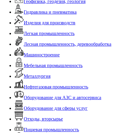
Геофизика, геодезия, геология
Гидравлика и пневматика
Изделия для производств
Легкая промышленность
Лесная промышленность, деревообработка
Машиностроение
Мебельная промышленность
Металлургия
Нефтегазовая промышленность
Оборудование для АЗС и автосервиса
Оборудование для сферы услуг
Отходы, вторсырье
Пищевая промышленность