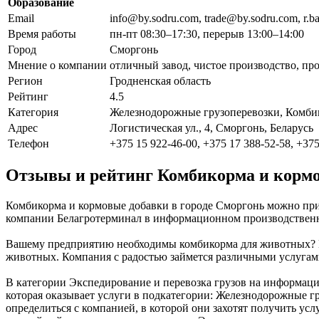
Образование
Email
info@by.sodru.com, trade@by.sodru.com, r.
Время работы
пн-пт 08:30–17:30, перерыв 13:00–14:00
Город
Сморгонь
Мнение о компании
отличный завод, чистое производство, пр
Регион
Гродненская область
Рейтинг
4.5
Категория
Железнодорожные грузоперевозки, Комби
Адрес
Логистическая ул., 4, Сморгонь, Беларусь
Телефон
+375 15 922-46-00, +375 17 388-52-58, +375
Отзывы и рейтинг Комбикорма и кормо
Комбикорма и кормовые добавки в городе Сморгонь можно прио
компании Белагротерминал в информационном производственном
Вашему предприятию необходимы комбикорма для животных? Вы
животных. Компания с радостью займется различными услугами
В категории Экспедирование и перевозка грузов на информац
которая оказывает услуги в подкатегории: Железнодорожные г
определиться с компанией, в которой они захотят получить усл