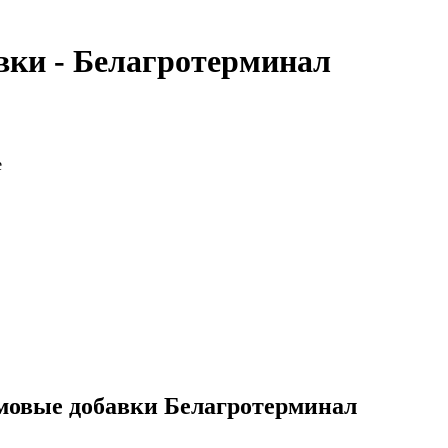
вки - Белагротерминал
мовые добавки Белагротерминал