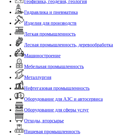
Геофизика, геодезия, геология
Гидравлика и пневматика
Изделия для производств
Легкая промышленность
Лесная промышленность, деревообработка
Машиностроение
Мебельная промышленность
Металлургия
Нефтегазовая промышленность
Оборудование для АЗС и автосервиса
Оборудование для сферы услуг
Отходы, вторсырье
Пищевая промышленность