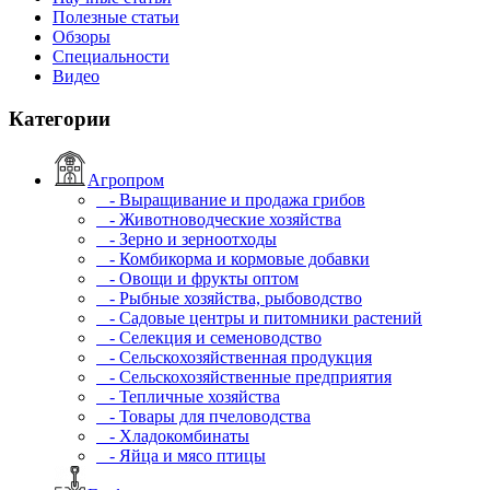
Полезные статьи
Обзоры
Специальности
Видео
Категории
Агропром
- Выращивание и продажа грибов
- Животноводческие хозяйства
- Зерно и зерноотходы
- Комбикорма и кормовые добавки
- Овощи и фрукты оптом
- Рыбные хозяйства, рыбоводство
- Садовые центры и питомники растений
- Селекция и семеноводство
- Сельскохозяйственная продукция
- Сельскохозяйственные предприятия
- Тепличные хозяйства
- Товары для пчеловодства
- Хладокомбинаты
- Яйца и мясо птицы