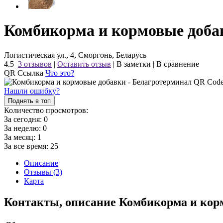
Комбикорма и кормовые доба
Логистическая ул., 4, Сморгонь, Беларусь
4.5
3 отзывов
|
Оставить отзыв
|
В заметки
|
В сравнение
QR Ссылка
Что это?
Нашли ошибку?
Поднять в топ
Количество просмотров:
За сегодня:
0
За неделю:
0
За месяц:
1
За все время:
25
Описание
Отзывы (3)
Карта
Контакты, описание Комбикорма и кор