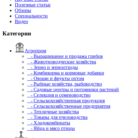
Полезные статьи
Обзоры
Специальности
Видео
Категории
Агропром
- Выращивание и продажа грибов
- Животноводческие хозяйства
- Зерно и зерноотходы
- Комбикорма и кормовые добавки
- Овощи и фрукты оптом
- Рыбные хозяйства, рыбоводство
- Садовые центры и питомники растений
- Селекция и семеноводство
- Сельскохозяйственная продукция
- Сельскохозяйственные предприятия
- Тепличные хозяйства
- Товары для пчеловодства
- Хладокомбинаты
- Яйца и мясо птицы