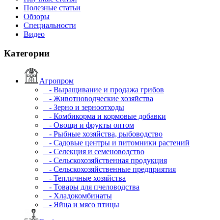
Полезные статьи
Обзоры
Специальности
Видео
Категории
Агропром
- Выращивание и продажа грибов
- Животноводческие хозяйства
- Зерно и зерноотходы
- Комбикорма и кормовые добавки
- Овощи и фрукты оптом
- Рыбные хозяйства, рыбоводство
- Садовые центры и питомники растений
- Селекция и семеноводство
- Сельскохозяйственная продукция
- Сельскохозяйственные предприятия
- Тепличные хозяйства
- Товары для пчеловодства
- Хладокомбинаты
- Яйца и мясо птицы