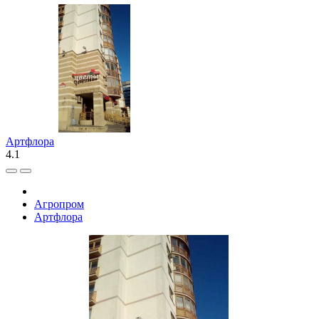
Артфлора
4.1
Агропром
Артфлора