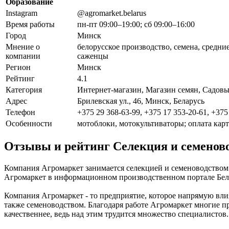
Образование
Instagram
@agromarket.belarus
Время работы
пн-пт 09:00–19:00; сб 09:00–16:00
Город
Минск
Мнение о
белорусское производство, семена, средни
компании
саженцы
Регион
Минск
Рейтинг
4.1
Категория
Интернет-магазин, Магазин семян, Садовы
Адрес
Брилевская ул., 46, Минск, Беларусь
Телефон
+375 29 368-63-99, +375 17 353-20-61, +375
Особенности
мотоблоки, мотокультиваторы; оплата карто
Отзывы и рейтинг Селекция и семенов
Компания Агромаркет занимается селекцией и семеноводством 
Агромаркет в информационном производственном портале Белор
Компания Агромаркет - то предприятие, которое напрямую влия
также семеноводством. Благодаря работе Агромаркет многие пр
качественнее, ведь над этим трудится множество специалистов.