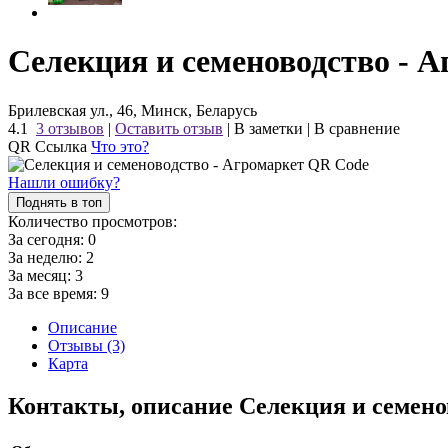
Селекция и семеноводство - 
Брилевская ул., 46, Минск, Беларусь
4.1
3 отзывов
|
Оставить отзыв
|
В заметки
|
В сравнение
QR Ссылка
Что это?
Нашли ошибку?
Поднять в топ
Количество просмотров:
За сегодня:
0
За неделю:
2
За месяц:
3
За все время:
9
Описание
Отзывы (3)
Карта
Контакты, описание Селекция и семено