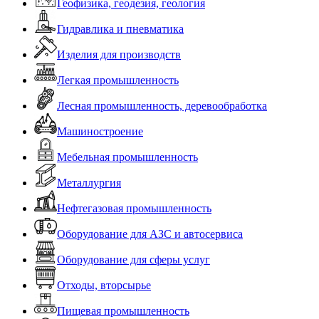
Геофизика, геодезия, геология
Гидравлика и пневматика
Изделия для производств
Легкая промышленность
Лесная промышленность, деревообработка
Машиностроение
Мебельная промышленность
Металлургия
Нефтегазовая промышленность
Оборудование для АЗС и автосервиса
Оборудование для сферы услуг
Отходы, вторсырье
Пищевая промышленность