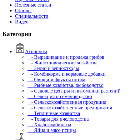
Полезные статьи
Обзоры
Специальности
Видео
Категории
Агропром
- Выращивание и продажа грибов
- Животноводческие хозяйства
- Зерно и зерноотходы
- Комбикорма и кормовые добавки
- Овощи и фрукты оптом
- Рыбные хозяйства, рыбоводство
- Садовые центры и питомники растений
- Селекция и семеноводство
- Сельскохозяйственная продукция
- Сельскохозяйственные предприятия
- Тепличные хозяйства
- Товары для пчеловодства
- Хладокомбинаты
- Яйца и мясо птицы