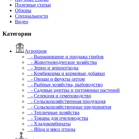
Полезные статьи
Обзоры
Специальности
Видео
Категории
Агропром
- Выращивание и продажа грибов
- Животноводческие хозяйства
- Зерно и зерноотходы
- Комбикорма и кормовые добавки
- Овощи и фрукты оптом
- Рыбные хозяйства, рыбоводство
- Садовые центры и питомники растений
- Селекция и семеноводство
- Сельскохозяйственная продукция
- Сельскохозяйственные предприятия
- Тепличные хозяйства
- Товары для пчеловодства
- Хладокомбинаты
- Яйца и мясо птицы