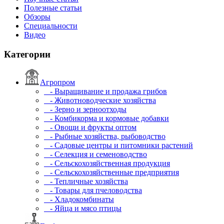
Полезные статьи
Обзоры
Специальности
Видео
Категории
Агропром
- Выращивание и продажа грибов
- Животноводческие хозяйства
- Зерно и зерноотходы
- Комбикорма и кормовые добавки
- Овощи и фрукты оптом
- Рыбные хозяйства, рыбоводство
- Садовые центры и питомники растений
- Селекция и семеноводство
- Сельскохозяйственная продукция
- Сельскохозяйственные предприятия
- Тепличные хозяйства
- Товары для пчеловодства
- Хладокомбинаты
- Яйца и мясо птицы