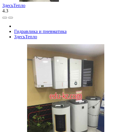
ЗдесьТепло
4.3
Гидравлика и пневматика
ЗдесьТепло