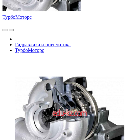
ТурбоМоторс
Гидравлика и пневматика
ТурбоМоторс