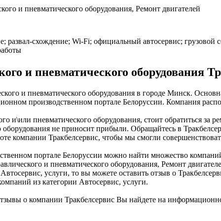
ского и пневматического оборудования, Ремонт двигателей
е; развал-схождение; Wi-Fi; официальный автосервис; грузовой 
работы
ого и пневматического оборудования Т
ского и пневматического оборудования в городе Минск. Основна
онном производственном портале Белоруссии. Компания располо
о и\или пневматического оборудования, стоит обратиться за ре
о оборудования не приносит прибыли. Обращайтесь в Тракбелсе
боте компании Тракбелсервис, чтобы мы смогли совершенствоват
твенном портале Белоруссии можно найти множество компаний. 
равлического и пневматического оборудования, Ремонт двигател
и Автосервис, услуги, то вы можете оставить отзыв о Тракбелсе
компаний из категории Автосервис, услуги.
отзывы о компании Тракбелсервис Вы найдете на информационн