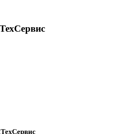
кТехСервис
кТехСервис