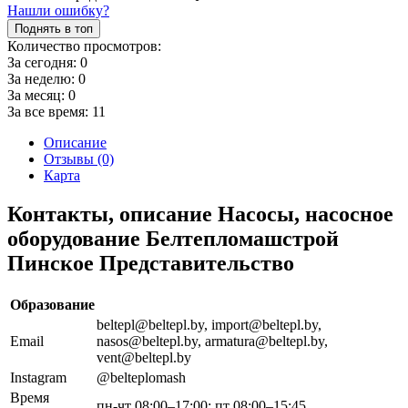
Нашли ошибку?
Поднять в топ
Количество просмотров:
За сегодня:
0
За неделю:
0
За месяц:
0
За все время:
11
Описание
Отзывы (0)
Карта
Контакты, описание Насосы, насосное
оборудование Белтепломашстрой
Пинское Представительство
Образование
beltepl@beltepl.by, import@beltepl.by,
Email
nasos@beltepl.by, armatura@beltepl.by,
vent@beltepl.by
Instagram
@belteplomash
Время
пн-чт 08:00–17:00; пт 08:00–15:45