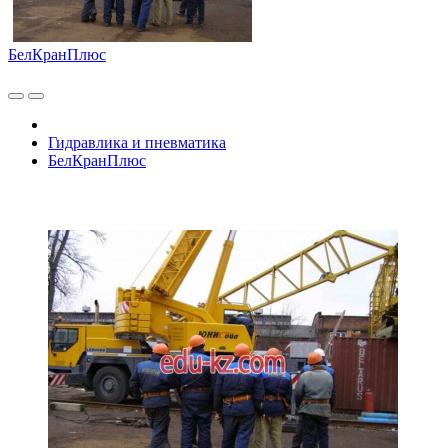
БелКранПлюс
Гидравлика и пневматика
БелКранПлюс