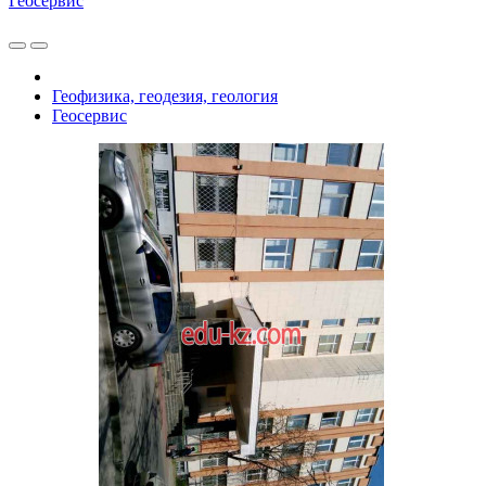
Геосервис
Геофизика, геодезия, геология
Геосервис