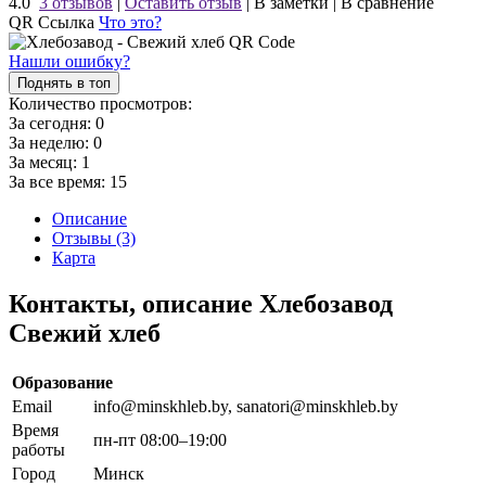
4.0
3 отзывов
|
Оставить отзыв
|
В заметки
|
В сравнение
QR Ссылка
Что это?
Нашли ошибку?
Поднять в топ
Количество просмотров:
За сегодня:
0
За неделю:
0
За месяц:
1
За все время:
15
Описание
Отзывы (3)
Карта
Контакты, описание Хлебозавод
Свежий хлеб
Образование
Email
info@minskhleb.by, sanatori@minskhleb.by
Время
пн-пт 08:00–19:00
работы
Город
Минск