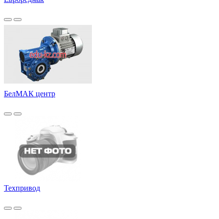
БелМАК центр
Техпривод