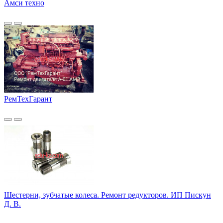
Амси техно
РемТехГарант
Шестерни, зубчатые колеса. Ремонт редукторов. ИП Пискун
Д. В.