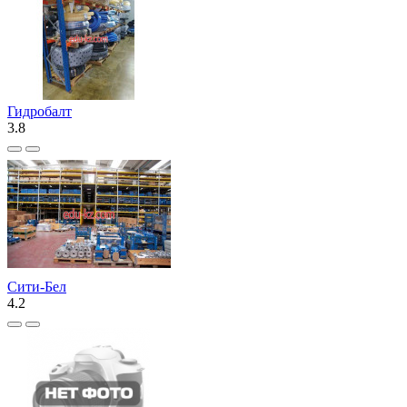
Гидробалт
3.8
Сити-Бел
4.2