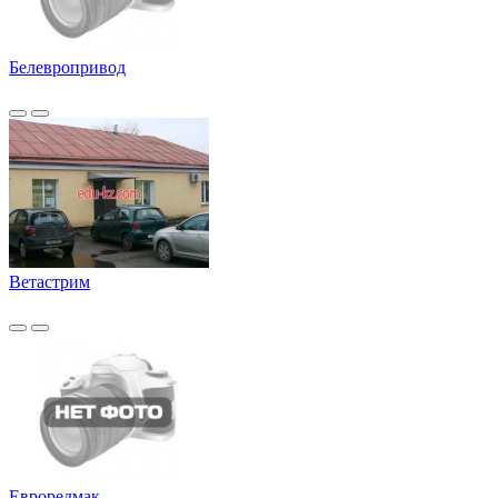
Белевропривод
Ветастрим
Евроредмак