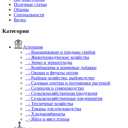
Полезные статьи
Обзоры
Специальности
Видео
Категории
Агропром
- Выращивание и продажа грибов
- Животноводческие хозяйства
- Зерно и зерноотходы
- Комбикорма и кормовые добавки
- Овощи и фрукты оптом
- Рыбные хозяйства, рыбоводство
- Садовые центры и питомники растений
- Селекция и семеноводство
- Сельскохозяйственная продукция
- Сельскохозяйственные предприятия
- Тепличные хозяйства
- Товары для пчеловодства
- Хладокомбинаты
- Яйца и мясо птицы