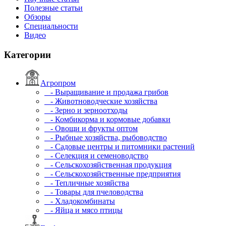
Полезные статьи
Обзоры
Специальности
Видео
Категории
Агропром
- Выращивание и продажа грибов
- Животноводческие хозяйства
- Зерно и зерноотходы
- Комбикорма и кормовые добавки
- Овощи и фрукты оптом
- Рыбные хозяйства, рыбоводство
- Садовые центры и питомники растений
- Селекция и семеноводство
- Сельскохозяйственная продукция
- Сельскохозяйственные предприятия
- Тепличные хозяйства
- Товары для пчеловодства
- Хладокомбинаты
- Яйца и мясо птицы